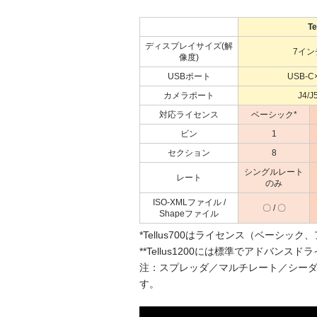
Te
ディスプレイサイズ(解
7インチ
像度)
USBポート
USB-C
カメラポート
J4/
対応ライセンス
ベーシック*
ビン
1
セクション
8
シングルレート
レート
のみ
ISO-XMLファイル /
〇 / 〇
Shapeファイル
*Tellus700はライセンス（ベーシ
**Tellus1200には標準でアドバ
注：スプレッダ／マルチレート／シー
す。