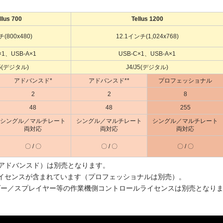
llus 700
Tellus 1200
(800x480)
12.1インチ(1,024x768)
×1、USB-A×1
USB-C×1、USB-A×1
J5(デジタル)
J4/J5(デジタル)
アドバンスド*
アドバンスド**
プロフェッショナル
2
2
8
48
48
255
シングル／マルチレート
シングル／マルチレート
シングル／マルチレート
両対応
両対応
両対応
〇 / 〇
〇 / 〇
〇 / 〇
ック、アドバンスド）は別売となります。
ンスドライセンスが含まれています（プロフェッショナルは別売）。
ダー／スプレイヤー等の作業機側コントロールライセンスは別売となり